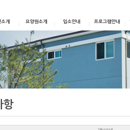
인소개
요양원소개
입소안내
프로그램안내
사항
3월식단표