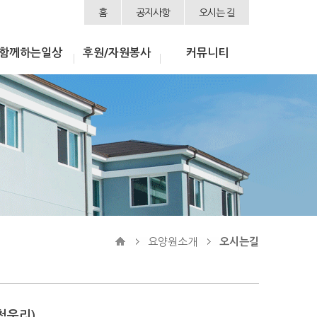
홈
공지사항
오시는 길
함께하는일상
후원/자원봉사
커뮤니티
요양원소개
오시는길
청운리)