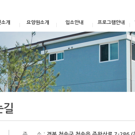
인소개
요양원소개
입소안내
프로그램안내
는길
주 소 :
경북 청송군 청송읍 주왕산로 7-286 (