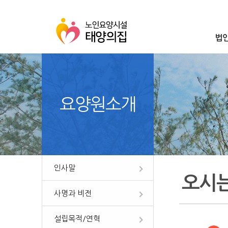
법
요양원소개
인사말
오시
사명과 비전
설립목적/연혁